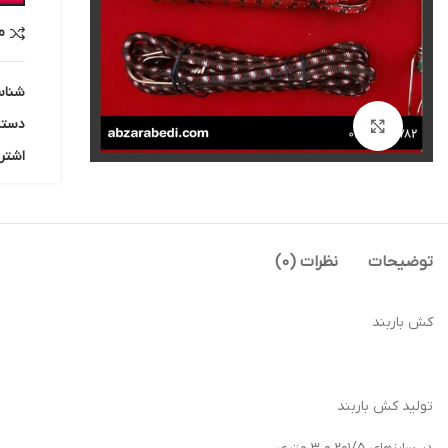
م
شناس
دسته
بزرگنمایی تصویر
اشتر
توضیحات
نظرات (0)
کش باربند
تولید کش باربند