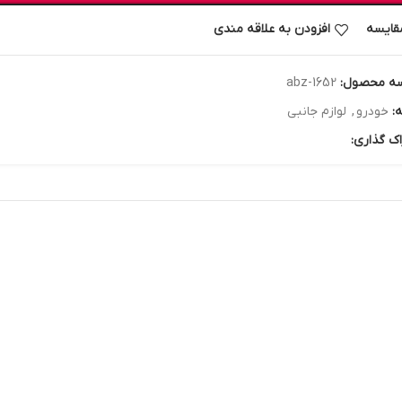
قایسه
افزودن به علاقه مندی
ه محصول:
abz-1652
:
خودرو
,
لوازم جانبی
اک گذاری: